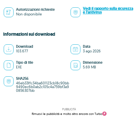
Vedi il rapporto sulla sicurezza
Autorizzazioni richieste
e l'antivirus
Non disponibile
Informazioni sul download
Download
Data
103.677
3 ago 2026
Tipo di file
Dimensione
EXE
5.69 MB
SHA256
46eb33ffc34ba601123cb18c90bb
9490ec6b0ab2c105c4a759bf3a9
0856307bb
PUBBLICITÀ
Rimuovi le pubblicità e molto altro ancora con Turbo