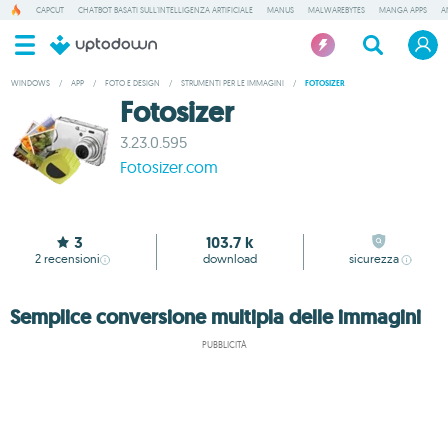
CAPCUT
CHATBOT BASATI SULL'INTELLIGENZA ARTIFICIALE
MANUS
MALWAREBYTES
MANGA APPS
A
WINDOWS
/
APP
/
FOTO E DESIGN
/
STRUMENTI PER LE IMMAGINI
/
FOTOSIZER
Fotosizer
3.23.0.595
Fotosizer.com
3
103.7 k
2
recensioni
download
sicurezza
Semplice conversione multipla delle immagini
PUBBLICITÀ