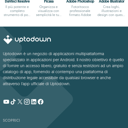
DaVinci Resolve
Picasa
Adobe Photoshop
Adobe Illustrator
Il più potente e
Organizza e
Fotoritocco
Crea loghi,
completo
visualizza con
professionale
illustrazioni e
strumento di post
semplicità le tue
firmato Adobe
design con questo
produzione video
foto
potente editor
per PC
Uptodown è un negozio di applicazioni multipiattaforma
specializzato in applicazioni per Android. Il nostro obiettivo è quello
di fornire un accesso libero, gratuito e senza restrizioni ad un ampio
catalogo di app, fornendo al contempo una piattaforma di
distribuzione legale accessibile da qualsiasi browser e anche
attraverso l'app ufficiale di Uptodown.
SCOPRICI