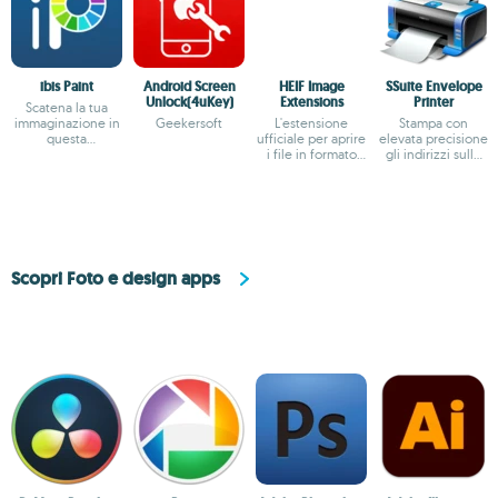
ibis Paint
Android Screen
HEIF Image
SSuite Envelope
Unlock(4uKey)
Extensions
Printer
Scatena la tua
immaginazione in
Geekersoft
L'estensione
Stampa con
questa
ufficiale per aprire
elevata precisione
applicazione per il
i file in formato
gli indirizzi sulle
disegno
HEIF su WIndows
tue buste postali
Scopri Foto e design apps